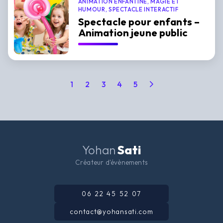
ANIMATION ENFANTINE, MAGIE ET
HUMOUR, SPECTACLE INTERACTIF
Spectacle pour enfants –
Animation jeune public
1
2
3
4
5
Yohan
Sati
Créateur d'évènements
06 22 45 52 07
contact@yohansati.com