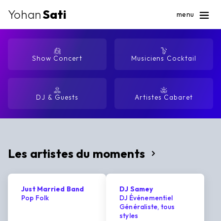
Yohan
Sati
menu
Show Concert
Musiciens Cocktail
DJ & Guests
Artistes Cabaret
Les artistes du moments
Just Married Band
DJ Samey
Pop Folk
DJ Événementiel
Généraliste, tous
styles