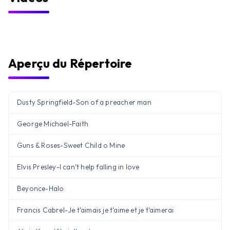
Aperçu du Répertoire
Dusty Springfield
-
Son of a preacher man
George Michael
-
Faith
Guns & Roses
-
Sweet Child o Mine
Elvis Presley
-
I can’t help falling in love
Beyonce
-
Halo
Francis Cabrel
-
Je t’aimais je t’aime et je t’aimerai