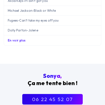
Alicia Keys
-
If I ain’t got you
Michael Jackson
-
Black or White
Fugees
-
Can’t take my eyes off you
Dolly Parton
-
Jolene
En voir plus
Sonya,
Ça me tente bien !
06 22 45 52 07