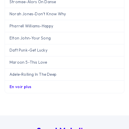
Stromae
-
Alors On Danse
Norah Jones
-
Don’t Know Why
Pharrell Williams
-
Happy
Elton John
-
Your Song
Daft Punk
-
Get Lucky
Maroon 5
-
This Love
Adele
-
Rolling In The Deep
En voir plus