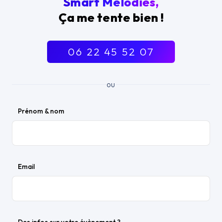
Smart Melodies,
Ça me tente bien !
06 22 45 52 07
ou
Prénom & nom
Email