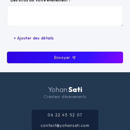
Des infos sur votre évènement ?
+ Ajouter des détails
Envoyer
Yohan
Sati
Créateur d'évènements
06 22 45 52 07
contact@yohansati.com