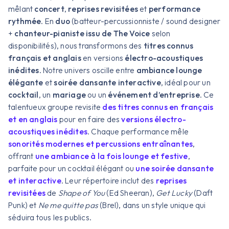
mêlant
concert
,
reprises revisitées
et
performance
rythmée
. En
duo
(batteur-percussionniste / sound designer
+
chanteur-pianiste issu de The Voice
selon
disponibilités), nous transformons des
titres connus
français et anglais
en versions
électro-acoustiques
inédites
. Notre univers oscille entre
ambiance lounge
élégante
et
soirée dansante interactive
, idéal pour un
cocktail
, un
mariage
ou un
événement d’entreprise
. Ce
talentueux groupe revisite
des titres connus en français
et en anglais
pour en faire des
versions électro-
acoustiques inédites
. Chaque performance mêle
sonorités modernes et percussions entraînantes
,
offrant
une ambiance à la fois lounge et festive
,
parfaite pour un cocktail élégant ou
une soirée dansante
et interactive
. Leur répertoire inclut des
reprises
revisitées
de
Shape of You
(Ed Sheeran),
Get Lucky
(Daft
Punk) et
Ne me quitte pas
(Brel), dans un style unique qui
séduira tous les publics.