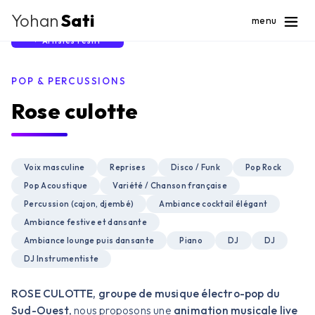
Yohan
Sati
menu
Artistes Festif
POP & PERCUSSIONS
Rose culotte
Voix masculine
Reprises
Disco / Funk
Pop Rock
Pop Acoustique
Variété / Chanson française
Percussion (cajon, djembé)
Ambiance cocktail élégant
Ambiance festive et dansante
Ambiance lounge puis dansante
Piano
DJ
DJ
DJ Instrumentiste
ROSE CULOTTE, groupe de musique électro-pop du
Sud-Ouest
, nous proposons une
animation musicale live