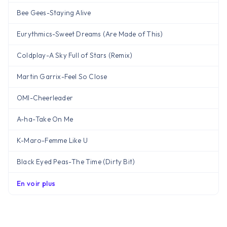
Bee Gees
-
Staying Alive
Eurythmics
-
Sweet Dreams (Are Made of This)
Coldplay
-
A Sky Full of Stars (Remix)
Martin Garrix
-
Feel So Close
OMI
-
Cheerleader
A-ha
-
Take On Me
K-Maro
-
Femme Like U
Black Eyed Peas
-
The Time (Dirty Bit)
En voir plus