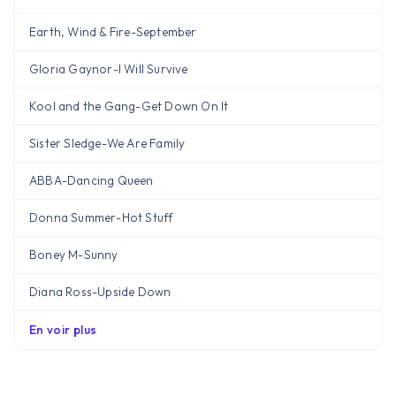
Earth, Wind & Fire
-
September
Gloria Gaynor
-
I Will Survive
Kool and the Gang
-
Get Down On It
Sister Sledge
-
We Are Family
ABBA
-
Dancing Queen
Donna Summer
-
Hot Stuff
Boney M
-
Sunny
Diana Ross
-
Upside Down
En voir plus