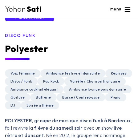
Yohan
Sati
menu
Artistes Festif
DISCO FUNK
Polyester
Voix féminine
Ambiance festive et dansante
Reprises
Disco / Funk
Pop Rock
Variété / Chanson française
Ambiance cocktail élégant
Ambiance lounge puis dansante
Guitare
Batterie
Basse / Contrebasse
Piano
DJ
Soirée à thème
POLYESTER, groupe de musique disco funk à Bordeaux
,
fait revivre la
fièvre du samedi soir
avec un show
live
rétro et dansant
. Né en 2012, le groupe rend hommage