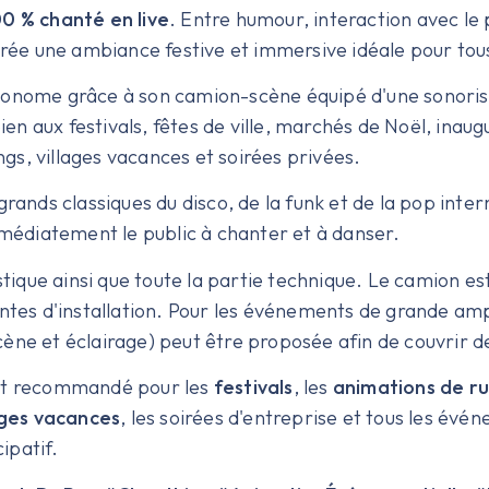
0 % chanté en live
. Entre humour, interaction avec le 
crée une ambiance festive et immersive idéale pour tous
tonome grâce à son camion-scène équipé d'une sonorisa
bien aux festivals, fêtes de ville, marchés de Noël, inau
s, villages vacances et soirées privées.
grands classiques du disco, de la funk et de la pop inte
mmédiatement le public à chanter et à danser.
istique ainsi que toute la partie technique. Le camion e
intes d'installation. Pour les événements de grande am
ène et éclairage) peut être proposée afin de couvrir d
ent recommandé pour les
festivals
, les
animations de r
ages vacances
, les soirées d'entreprise et tous les évé
cipatif.