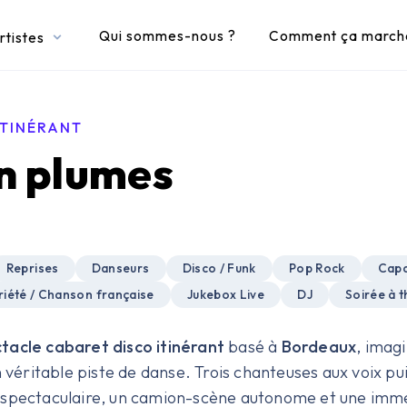
Qui sommes-nous ?
Comment ça march
rtistes
ITINÉRANT
n plumes
Reprises
Danseurs
Disco / Funk
Pop Rock
Capa
riété / Chanson française
Jukebox Live
DJ
Soirée à 
tacle cabaret disco itinérant
basé à
Bordeaux
, imag
n véritable piste de danse. Trois chanteuses aux voix p
 spectaculaire, un camion-scène autonome et une imm