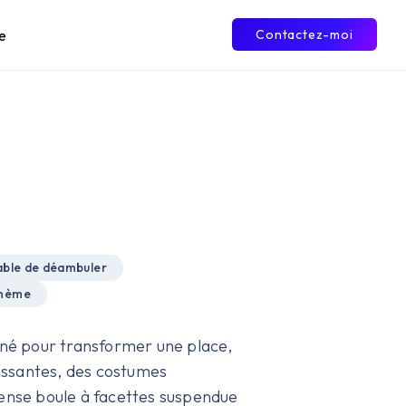
e
Contactez-moi
ble de déambuler
thème
iné pour transformer une place,
uissantes, des costumes
ense boule à facettes suspendue