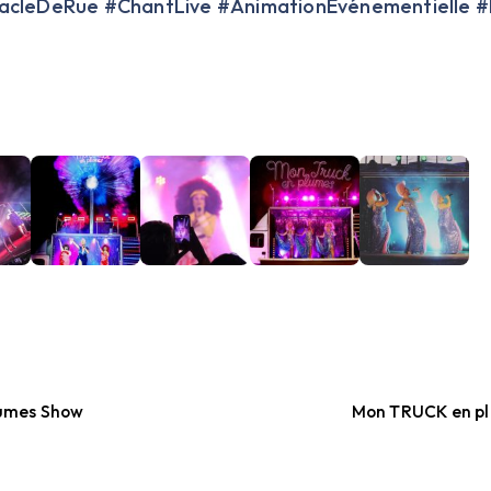
acleDeRue #ChantLive #AnimationÉvénementielle #F
umes Show
Mon TRUCK en pl