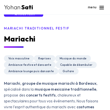
Yohan
Sati
menu
Artistes Festif
MARIACHI TRADITIONNEL FESTIF
Mariachi
Voix masculine
Reprises
Musique du monde
Ambiance festive et dansante
Capable de déambuler
Ambiance lounge puis dansante
Guitare
Mariachi, groupe de musique mariachi à Bordeaux
,
spécialisé dans la
musique mexicaine traditionnelle
,
propose des
concerts festifs
, chaleureux et
spectaculaires pour tous vos événements. Nous faisons
vivre l’esprit authentique du mariachi avec
costumes