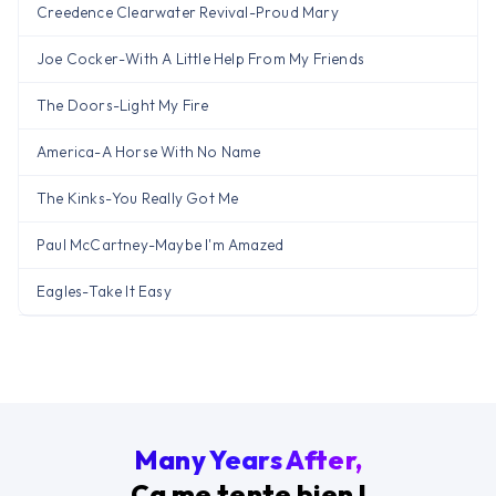
Creedence Clearwater Revival
-
Proud Mary
Joe Cocker
-
With A Little Help From My Friends
The Doors
-
Light My Fire
America
-
A Horse With No Name
The Kinks
-
You Really Got Me
Paul McCartney
-
Maybe I'm Amazed
Eagles
-
Take It Easy
Many Years After,
Ça me tente bien !