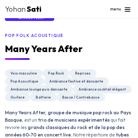
Yohan
Sati
menu
Artistes Festif
POP FOLK ACOUSTIQUE
Many Years After
Voix masculine
Pop Rock
Reprises
Pop Acoustique
Ambiance festive et dansante
Ambiance lounge puis dansante
Ambiance cocktail élégant
Guitare
Batterie
Basse / Contrebasse
Many Years After, groupe de musique pop rock au Pays
Basque
, est un
trio de musiciens expérimentés
qui fait
revivre les
grands classiques du rock et de la pop des
années 60-70 en concert live
. Notre répertoire de
tubes