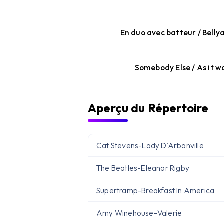
En duo avec batteur / Belly
Somebody Else / As it w
Aperçu du Répertoire
Cat Stevens
-
Lady D'Arbanville
The Beatles
-
Eleanor Rigby
Supertramp
-
Breakfast In America
Amy Winehouse
-
Valerie