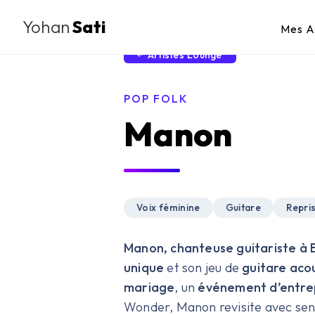
Yohan
Sati
Mes A
Artistes Lounge
POP FOLK
Manon
Voix féminine
Guitare
Repri
Manon, chanteuse guitariste à
unique
et son jeu de
guitare aco
mariage
, un
événement d’entre
Wonder, Manon revisite avec sensib