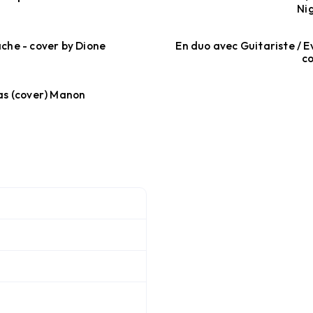
Ni
ache - cover by Dione
En duo avec Guitariste / E
co
as (cover) Manon