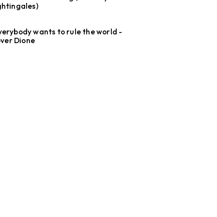
ghtingales)
verybody wants to rule the world -
ver Dione