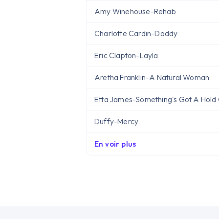
Amy Winehouse
-
Rehab
Charlotte Cardin
-
Daddy
Eric Clapton
-
Layla
Aretha Franklin
-
A Natural Woman
Etta James
-
Something's Got A Hold
Duffy
-
Mercy
En voir plus