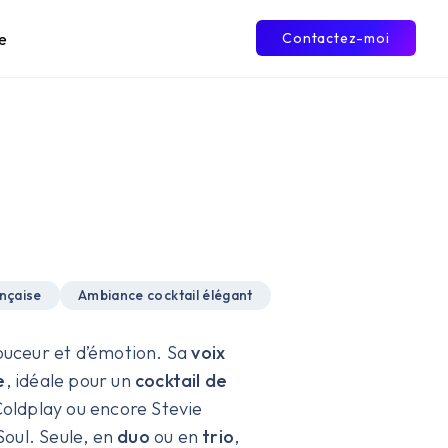
e
Contactez-moi
nçaise
Ambiance cocktail élégant
ouceur et d’émotion. Sa
voix
e
, idéale pour un
cocktail de
Coldplay ou encore Stevie
Soul. Seule, en
duo
ou en
trio
,