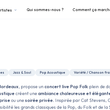
Qui sommes-nous ?
Comment ça march
rtistes
ses
Jazz & Soul
Pop Acoustique
Variété / Chanson fra
 Bordeaux
, propose un
concert live Pop Folk
plein de d
ustique
créent une
ambiance chaleureuse et élégant
prise
ou une
soirée privée
. Inspirée par Cat Stevens, 
ilité les grands classiques de la Pop, du Folk et de la 