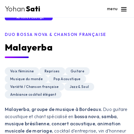
Yohan
Sati
menu
Artistes Lounge
DUO BOSSA NOVA & CHANSON FRANÇAISE
Malayerba
Voix féminine
Reprises
Guitare
Musique du monde
Pop Acoustique
Variété / Chanson française
Jazz & Soul
Ambiance cocktail élégant
Malayerba, groupe de musique à Bordeaux.
Duo guitare
acoustique et chant spécialisé en
bossa nova
,
samba
,
musique brésilienne
,
concert acoustique
,
animation
musicale de mariage
, cocktail d’entreprise, vin d’honneur