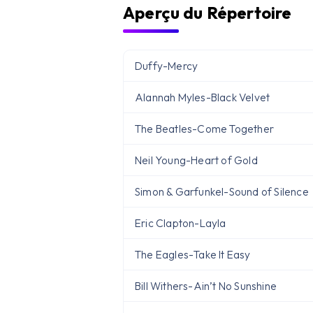
Aperçu du Répertoire
Duffy
-
Mercy
Alannah Myles
-
Black Velvet
The Beatles
-
Come Together
Neil Young
-
Heart of Gold
Simon & Garfunkel
-
Sound of Silence
Eric Clapton
-
Layla
The Eagles
-
Take It Easy
Bill Withers
-
Ain’t No Sunshine