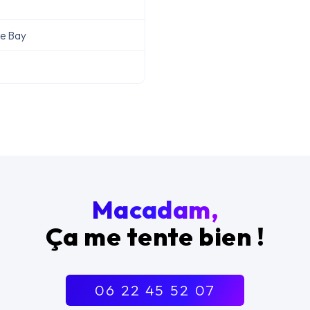
he Bay
Macadam,
Ça me tente bien !
06 22 45 52 07