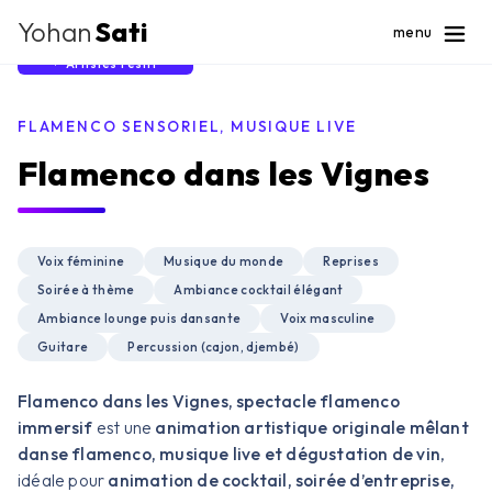
Yohan
Sati
menu
Artistes Festif
FLAMENCO SENSORIEL, MUSIQUE LIVE
Flamenco dans les Vignes
Voix féminine
Musique du monde
Reprises
Soirée à thème
Ambiance cocktail élégant
Ambiance lounge puis dansante
Voix masculine
Guitare
Percussion (cajon, djembé)
Flamenco dans les Vignes, spectacle flamenco
immersif
est une
animation artistique originale mêlant
danse flamenco, musique live et dégustation de vin
,
idéale pour
animation de cocktail, soirée d’entreprise,