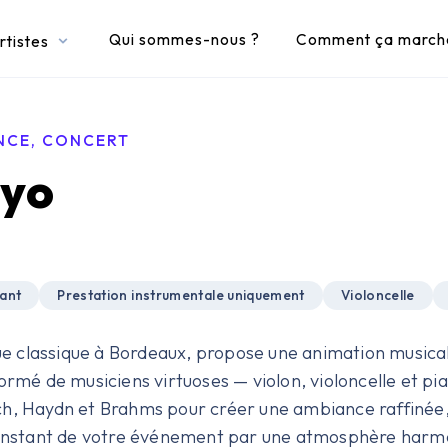
Qui sommes-nous ?
Comment ça march
rtistes
NCE, CONCERT
yo
gant
Prestation instrumentale uniquement
Violoncelle
e classique à Bordeaux, propose une animation music
ormé de musiciens virtuoses — violon, violoncelle et pi
h, Haydn et Brahms pour créer une ambiance raffinée, 
 instant de votre événement par une atmosphère harmon