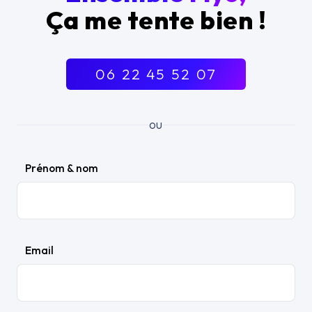
Ça me tente bien !
06 22 45 52 07
ou
Prénom & nom
Email