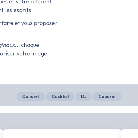
ues et votre référent
 les esprits.
faite et vous proposer
ginaux...
chaque
loriser votre image.
Concert
Cocktail
DJ
Cabaret