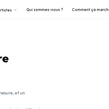
Qui sommes-nous ?
Comment ça march
rtistes
Activer le son
re
mesure, et un