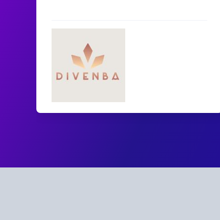
lui. On recommande vivement !
Divenba
Organisateur
d'évènements à thème