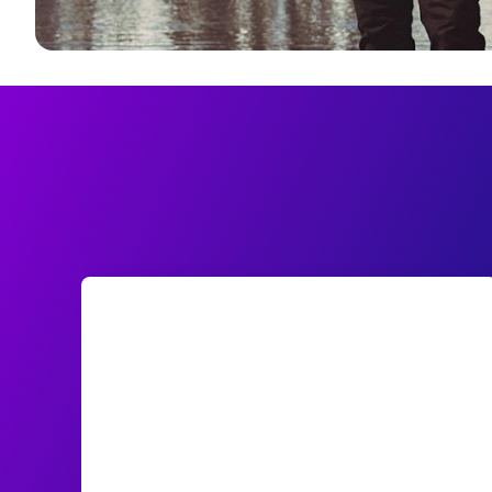
Un service pro et qualitatif
Le catalogue d'artistes pour les animations
de type concerts, spectacles est riche et
parfaitement adapté, avec une solution clé
en main en fonction des besoins. Yohan est
très pro, c'est un réel plaisir de travailler avec