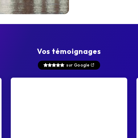
Vos témoignages
sur Google
Pro et convivial
Toujours très satisfait des propositions de
Yohan, très pro en restant convivial. Des
propositions sur mesure, toujours adaptées
aux événements. La partie administrative est
claire, nette, rapide. Tout est juste parfait.